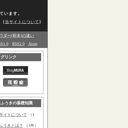
ています。
当サイトについて
 【
】
ウダー(粉末)の違い
S1.0
RSS2.0
Atom
ログリンク
にふうきの基礎知識
サイトについて
（1
ふうきとは？
（1件）