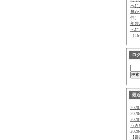
べに
無か
件）
年次
べに
（1
ロ
最
20
2020
20
うき
2020
【最