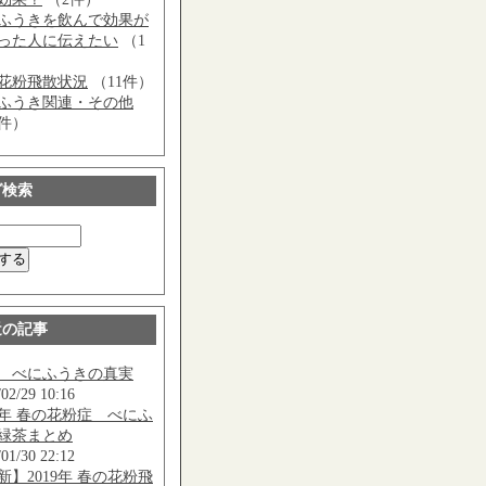
ふうきを飲んで効果が
った人に伝えたい
（1
花粉飛散状況
（11件）
ふうき関連・その他
6件）
グ検索
近の記事
20 べにふうきの真実
/02/29 10:16
20年 春の花粉症 べにふ
緑茶まとめ
/01/30 22:12
新】2019年 春の花粉飛