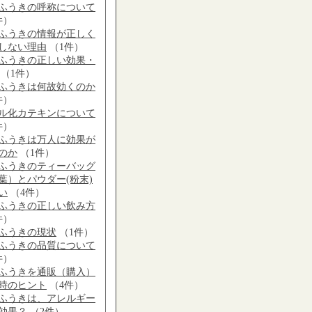
ふうきの呼称について
件）
ふうきの情報が正しく
しない理由
（1件）
ふうきの正しい効果・
（1件）
ふうきは何故効くのか
件）
ル化カテキンについて
件）
ふうきは万人に効果が
のか
（1件）
ふうきのティーバッグ
葉）とパウダー(粉末)
い
（4件）
ふうきの正しい飲み方
件）
ふうきの現状
（1件）
ふうきの品質について
件）
ふうきを通販（購入）
時のヒント
（4件）
ふうきは、アレルギー
効果？
（2件）