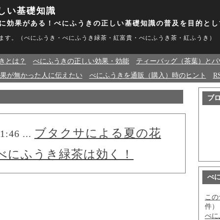
しい基礎知識
に効果がある！べにふうきの正しい基礎知識の普及を目的とし
ます。（べにふうき・べにふうき緑茶・紅富貴・べにふうき茶・紅ふうき）
きとは？
べにふうきの正しい効果・効能
ティーバッグ（茶葉）とパ
果が無かった人に伝えたい
べにふうきを通販（購入）時のヒント
RS
ブ
ブタクサによる夏の花
1:46 ...
 べにふうき緑茶は効く！
べ
この
件）
べに