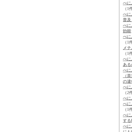
べに
（1
べに
普及
べに
効能
べに
（1
メチ
（1
べに
ある
べに
（茶
の違
べに
（2
べに
べに
（1
べに
する
べに
にも